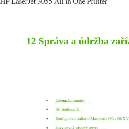
HP LaserJet 3055 All in One Printer -
12 Správa a údržba zaří
●
Informační stránky
●
HP ToolboxFX
●
Konfigurovat zařízení Macintosh (Mac OS X V
●
Integrovaný webový server