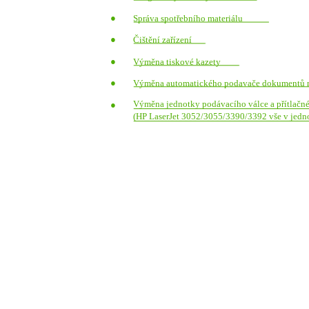
●
Správa spotřebního materiálu
●
Čištění zařízení
●
Výměna tiskové kazety
●
Výměna automatického podavače dokumentů na
Výměna jednotky podávacího válce a přítlač
●
(HP LaserJet 3052/3055/3390/3392 vše v jed