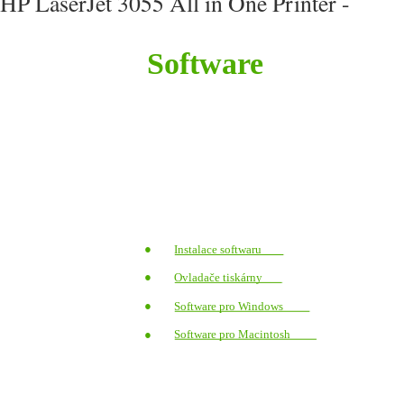
HP LaserJet 3055 All in One Printer -
Software
●
Instalace softwaru
●
Ovladače tiskárny
●
Software pro Windows
●
Software pro Macintosh