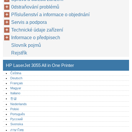
0dstraňování problémů
Příslušenství a informace o objednání
Servis a podpora
Technické údaje zařízení
Informace o předpisech
Slovník pojmů
Rejstřík
HP LaserJet 3055 All in One Printer
Čeština
Deutsch
Français
Magyar
Italiano
한글
Nederlands
Polski
Português‎
Русский
Svenska
ภาษาไทย