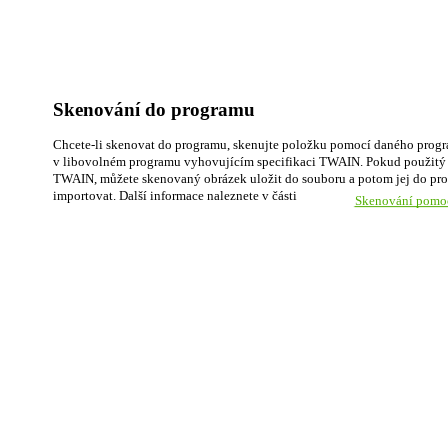
Skenování do programu
Chcete-li skenovat do programu, skenujte položku pomocí daného progr
v libovolném programu vyhovujícím specifikaci TWAIN. Pokud použitý 
TWAIN, můžete skenovaný obrázek uložit do souboru a potom jej do prog
importovat. Další informace naleznete v části
Skenování pomoc