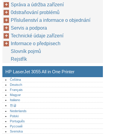
Správa a údržba zařízení
0dstraňování problémů
Příslušenství a informace o objednání
Servis a podpora
Technické údaje zařízení
Informace o předpisech
Slovník pojmů
Rejstřík
HP LaserJet 3055 All in One Printer
Čeština
Deutsch
Français
Magyar
Italiano
한글
Nederlands
Polski
Português‎
Русский
Svenska