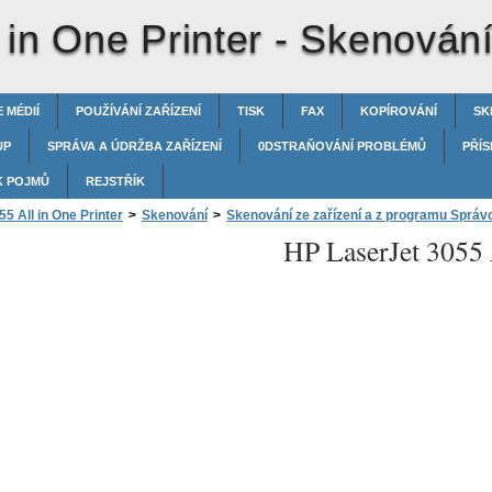
 in One Printer -
Skenování
 MÉDIÍ
POUŽÍVÁNÍ ZAŘÍZENÍ
TISK
FAX
KOPÍROVÁNÍ
SK
UP
SPRÁVA A ÚDRŽBA ZAŘÍZENÍ
0DSTRAŇOVÁNÍ PROBLÉMŮ
PŘÍS
K POJMŮ
REJSTŘÍK
5 All in One Printer
>
Skenování
>
Skenování ze zařízení a z programu Sprá
HP LaserJet 3055 