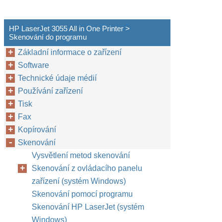
HP LaserJet 3055 All in One Printer >
Skenování do programu
Základní informace o zařízení
Software
Technické údaje médií
Používání zařízení
Tisk
Fax
Kopírování
Skenování
Vysvětlení metod skenování
Skenování z ovládacího panelu
zařízení (systém Windows)
Skenování pomocí programu
Skenování HP LaserJet (systém
Windows)