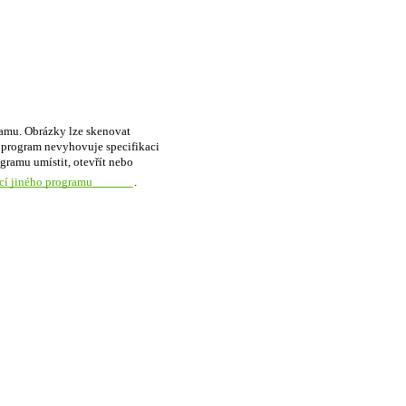
amu. Obrázky lze skenovat
program nevyhovuje specifikaci
ramu umístit, otevřít nebo
í jiného programu
.