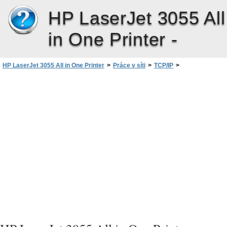
HP LaserJet 3055 All
in One Printer -
HP LaserJet 3055 All in One Printer
>
Práce v síti
>
TCP/IP
>
Konfigurace parametrů IP