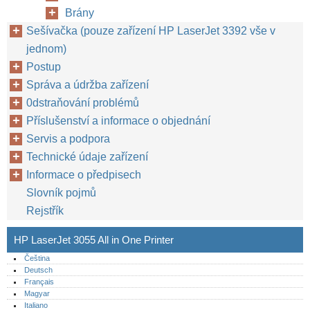
Brány
Sešívačka (pouze zařízení HP LaserJet 3392 vše v
jednom)
Postup
Správa a údržba zařízení
0dstraňování problémů
Příslušenství a informace o objednání
Servis a podpora
Technické údaje zařízení
Informace o předpisech
Slovník pojmů
Rejstřík
HP LaserJet 3055 All in One Printer
Čeština
Deutsch
Français
Magyar
Italiano