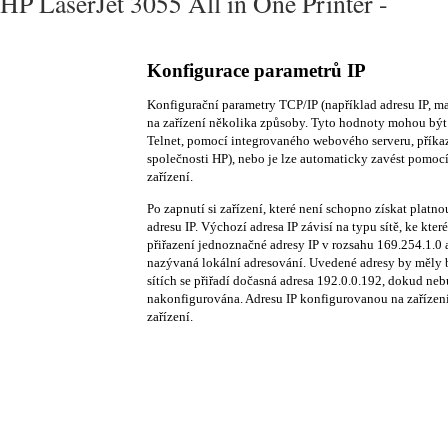
HP LaserJet 3055 All in One Printer -
Konfigurace parametrů IP
Konfigurační parametry TCP/IP (například adresu IP, ma
na zařízení několika způsoby. Tyto hodnoty mohou být
Telnet, pomocí integrovaného webového serveru, příkaz
společnosti HP), nebo je lze automaticky zavést pom
zařízení.
Po zapnutí si zařízení, které není schopno získat platno
adresu IP. Výchozí adresa IP závisí na typu sítě, ke kter
přiřazení jednoznačné adresy IP v rozsahu 169.254.1.0
nazývaná lokální adresování. Uvedené adresy by měly 
sítích se přiřadí dočasná adresa 192.0.0.192, dokud neb
nakonfigurována. Adresu IP konfigurovanou na zařízení 
zařízení.