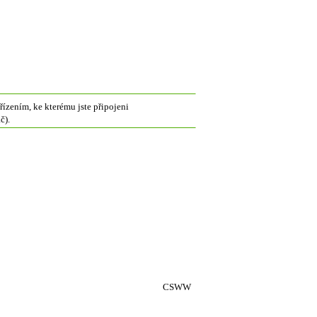
ízením, ke kterému jste připojeni
č).
CSWW