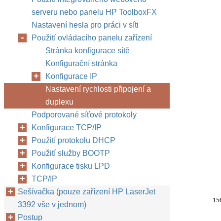
serveru nebo panelu HP ToolboxFX
Nastavení hesla pro práci v síti
Použití ovládacího panelu zařízení
Stránka konfigurace sítě
Konfigurační stránka
Konfigurace IP
Nastavení rychlosti připojení a
duplexu
Podporované síťové protokoly
Konfigurace TCP/IP
Použití protokolu DHCP
Použití služby BOOTP
Konfigurace tisku LPD
TCP/IP
Sešívačka (pouze zařízení HP LaserJet
15
3392 vše v jednom)
Postup