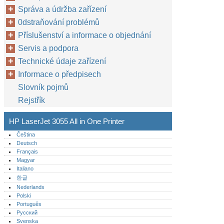
Správa a údržba zařízení
0dstraňování problémů
Příslušenství a informace o objednání
Servis a podpora
Technické údaje zařízení
Informace o předpisech
Slovník pojmů
Rejstřík
HP LaserJet 3055 All in One Printer
Čeština
Deutsch
Français
Magyar
Italiano
한글
Nederlands
Polski
Português‎
Русский
Svenska