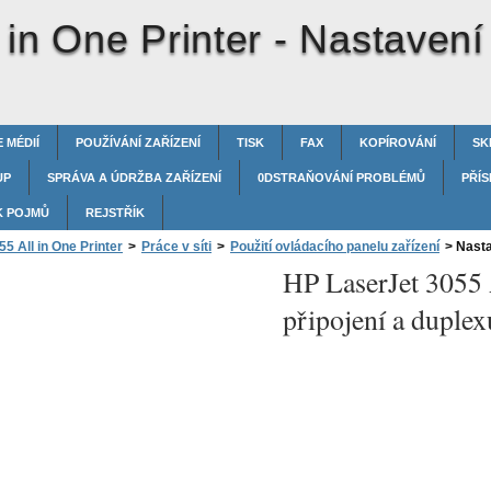
 in One Printer -
Nastavení 
 MÉDIÍ
POUŽÍVÁNÍ ZAŘÍZENÍ
TISK
FAX
KOPÍROVÁNÍ
SK
UP
SPRÁVA A ÚDRŽBA ZAŘÍZENÍ
0DSTRAŇOVÁNÍ PROBLÉMŮ
PŘÍS
K POJMŮ
REJSTŘÍK
5 All in One Printer
>
Práce v síti
>
Použití ovládacího panelu zařízení
>
Nastav
HP LaserJet 3055 
připojení a duplex