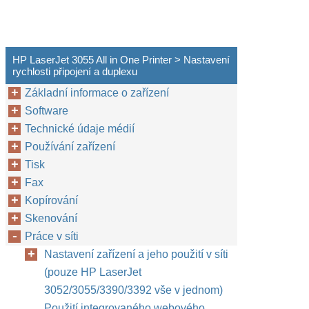
HP LaserJet 3055 All in One Printer > Nastavení
rychlosti připojení a duplexu
Základní informace o zařízení
Software
Technické údaje médií
Používání zařízení
Tisk
Fax
Kopírování
Skenování
Práce v síti
Nastavení zařízení a jeho použití v síti
(pouze HP LaserJet
3052/3055/3390/3392 vše v jednom)
Použití integrovaného webového