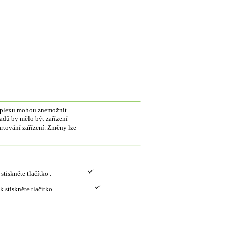
duplexu mohou znemožnit
padů by mělo být zařízení
tování zařízení. Změny lze
stiskněte tlačítko .
k stiskněte tlačítko .