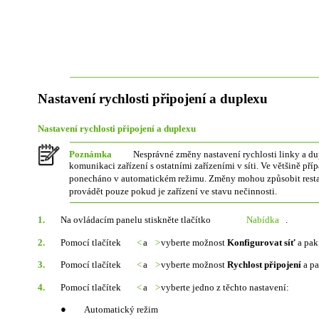
Nastavení rychlosti připojení a duplexu
Nastavení rychlosti připojení a duplexu
Poznámka
Nesprávné změny nastavení rychlosti linky a 
komunikaci zařízení s ostatními zařízeními v síti. Ve většině pří
ponecháno v automatickém režimu. Změny mohou způsobit restar
provádět pouze pokud je zařízení ve stavu nečinnosti.
1.
Na ovládacím panelu stiskněte tlačítko
Nabídka
.
2.
Pomocí tlačítek
<
a
>
vyberte možnost
Konfigurovat síť
a pak 
3.
Pomocí tlačítek
<
a
>
vyberte možnost
Rychlost připojení
a pa
4.
Pomocí tlačítek
<
a
>
vyberte jedno z těchto nastavení:
●
Automatický režim