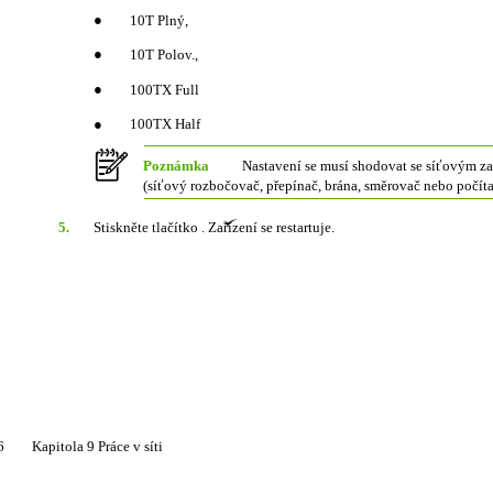
●
10T Plný,
●
10T Polov.,
●
100TX Full
●
100TX Half
Poznámka
Nastavení se musí shodovat se síťovým zař
(síťový rozbočovač, přepínač, brána, směrovač nebo počíta
5.
Stiskněte tlačítko . Zařízení se restartuje.
6
Kapitola 9 Práce v síti