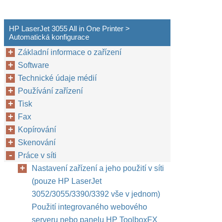
HP LaserJet 3055 All in One Printer >
Automatická konfigurace
Základní informace o zařízení
Software
Technické údaje médií
Používání zařízení
Tisk
Fax
Kopírování
Skenování
Práce v síti
Nastavení zařízení a jeho použití v síti
(pouze HP LaserJet
3052/3055/3390/3392 vše v jednom)
Použití integrovaného webového
serveru nebo panelu HP ToolboxFX