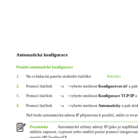
Automatická konfigurace
Použití automatické konfigurace
1.
Na ovládacím panelu stiskněte tlačítko
Nabídka
.
2.
Pomocí tlačítek
<
a
>
vyberte možnost
Konfigurovat síť
a pak 
3.
Pomocí tlačítek
<
a
>
vyberte možnost
Konfigurace TCP/IP
a 
4.
Pomocí tlačítek
<
a
>
vyberte možnost
Automaticky
a pak stis
Než bude automatická adresa IP připravena k použití, může to trvat
Poznámka
Automatické režimy adresy IP (jako je napřík
můžete zapnout, vypnout nebo změnit pouze pomocí integrova
panelu HP ToolboxFX.