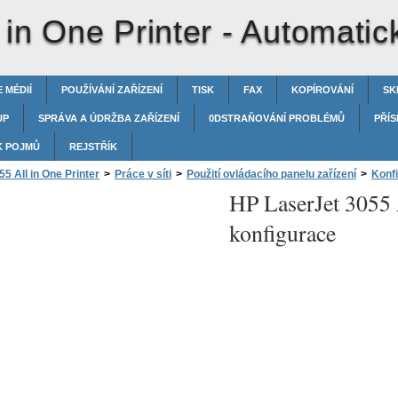
 in One Printer -
Automatic
 MÉDIÍ
POUŽÍVÁNÍ ZAŘÍZENÍ
TISK
FAX
KOPÍROVÁNÍ
SK
UP
SPRÁVA A ÚDRŽBA ZAŘÍZENÍ
0DSTRAŇOVÁNÍ PROBLÉMŮ
PŘÍS
K POJMŮ
REJSTŘÍK
5 All in One Printer
>
Práce v síti
>
Použití ovládacího panelu zařízení
>
Konfi
HP LaserJet 3055 
konfigurace