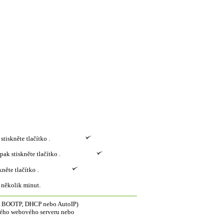
stiskněte tlačítko .
pak stiskněte tlačítko .
kněte tlačítko .
 několik minut.
lad BOOTP, DHCP nebo AutoIP)
ného webového serveru nebo