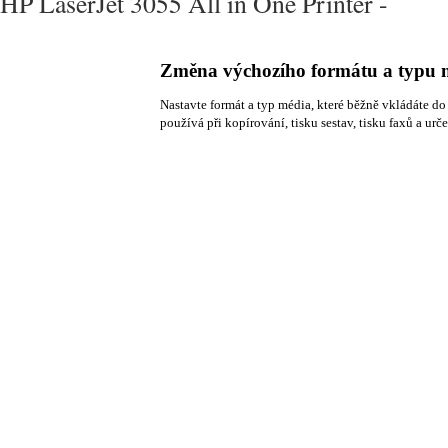
HP LaserJet 3055 All in One Printer -
Změna výchozího formátu a typu 
Nastavte formát a typ média, které běžně vkládáte do
používá při kopírování, tisku sestav, tisku faxů a u