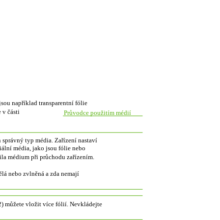
jsou například transparentní fólie
 v části
Průvodce použitím médií
 správný typ média. Zařízení nastaví
iální média, jako jsou fólie nebo
dila médium při průchodu zařízením.
tělá nebo zvlněná a zda nemají
 můžete vložit více fólií. Nevkládejte