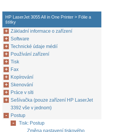
HP LaserJet 3055 All in One Printer > Fólie a
štítky
Základní informace o zařízení
Software
Technické údaje médií
Používání zařízení
Tisk
Fax
Kopírování
Skenování
Práce v síti
Sešívačka (pouze zařízení HP LaserJet
3392 vše v jednom)
Postup
Tisk: Postup
Změna nastavení tiskového