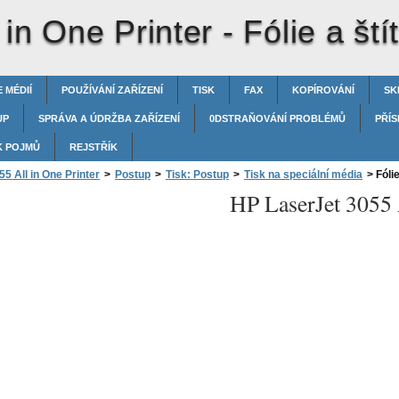
 in One Printer -
Fólie a ští
 MÉDIÍ
POUŽÍVÁNÍ ZAŘÍZENÍ
TISK
FAX
KOPÍROVÁNÍ
SK
UP
SPRÁVA A ÚDRŽBA ZAŘÍZENÍ
0DSTRAŇOVÁNÍ PROBLÉMŮ
PŘÍS
K POJMŮ
REJSTŘÍK
5 All in One Printer
>
Postup
>
Tisk: Postup
>
Tisk na speciální média
>
Fólie
HP LaserJet 3055 