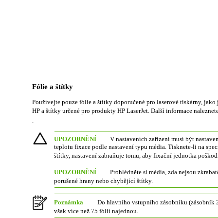
Fólie a štítky
Používejte pouze fólie a štítky doporučené pro laserové tiskárny, jako 
HP a štítky určené pro produkty HP LaserJet. Další informace naleznete
.
UPOZORNĚNÍ
V nastaveních zařízení musí být nastaven
teplotu fixace podle nastavení typu média. Tisknete-li na spec
štítky, nastavení zabraňuje tomu, aby fixační jednotka poško
UPOZORNĚNÍ
Prohlédněte si média, zda nejsou zkraba
porušené hrany nebo chybějící štítky.
Poznámka
Do hlavního vstupního zásobníku (zásobník 2)
však více než 75 fólií najednou.