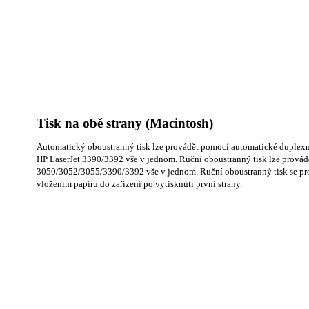
Tisk na obě strany (Macintosh)
Automatický oboustranný tisk lze provádět pomocí automatické duplexní
HP LaserJet 3390/3392 vše v jednom. Ruční oboustranný tisk lze provádě
3050/3052/3055/3390/3392 vše v jednom. Ruční oboustranný tisk se p
vložením papíru do zařízení po vytisknutí první strany.