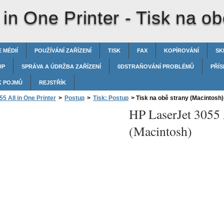
 in One Printer -
Tisk na ob
 MÉDIÍ
POUŽÍVÁNÍ ZAŘÍZENÍ
TISK
FAX
KOPÍROVÁNÍ
SK
UP
SPRÁVA A ÚDRŽBA ZAŘÍZENÍ
0DSTRAŇOVÁNÍ PROBLÉMŮ
PŘÍS
K POJMŮ
REJSTŘÍK
5 All in One Printer
>
Postup
>
Tisk: Postup
>
Tisk na obě strany (Macintosh)
HP LaserJet 3055 
(Macintosh)