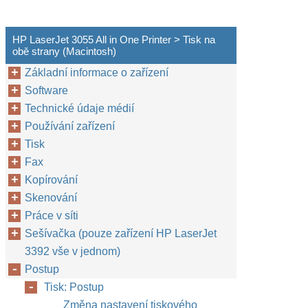
HP LaserJet 3055 All in One Printer > Tisk na
obě strany (Macintosh)
Základní informace o zařízení
Software
Technické údaje médií
Používání zařízení
Tisk
Fax
Kopírování
Skenování
Práce v síti
Sešívačka (pouze zařízení HP LaserJet
3392 vše v jednom)
Postup
Tisk: Postup
Změna nastavení tiskového