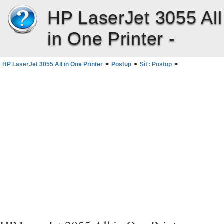
HP LaserJet 3055 All
in One Printer -
HP LaserJet 3055 All in One Printer
>
Postup
>
Síť: Postup
>
Nastavení zařízení a jeho použití v síti
>
Konfigurace přímo připojeného sdíleného zařízení (tisk v režimu klient-server)