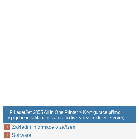
HP LaserJet 3055 All in One Printer > Konfigurace přímo
připojeného sdíleného zařízení (tisk v režimu klient-server)
Základní informace o zařízení
Software