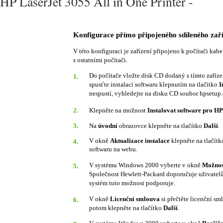
HP LaserJet 3055 All in One Printer -
Konfigurace přímo připojeného sdíleného zaříz
V této konfiguraci je zařízení připojeno k počítači kabe
s ostatními počítači.
Do počítače vložte disk CD dodaný s tímto zařízen
1.
spusťte instalaci softwaru klepnutím na tlačítko
I
nespustí, vyhledejte na disku CD soubor hpsetup.
2.
Klepněte na možnost
Instalovat software pro H
3.
Na
úvodní
obrazovce klepněte na tlačítko
Další
.
V okně
Aktualizace instalace
klepněte na tlačít
4.
softwaru na webu.
V systému Windows 2000 vyberte v okně
Možnost
5.
Společnost Hewlett-Packard doporučuje uživatelů
systém tuto možnost podporuje.
V okně
Licenční smlouva
si přečtěte licenční sm
6.
potom klepněte na tlačítko
Další
.