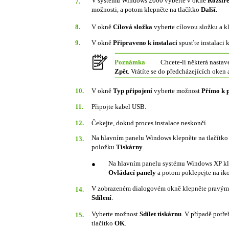
V systému Windows 2000 vyberte v okně
Rozšíř
7.
možnosti, a potom klepněte na tlačítko
Další
.
8.
V okně
Cílová složka
vyberte cílovou složku a k
9.
V okně
Připraveno k instalaci
spusťte instalaci 
Poznámka
Chcete-li některá nastav
Zpět
. Vrátíte se do předcházejících oken
10.
V okně
Typ připojení
vyberte možnost
Přímo k p
11.
Připojte kabel USB.
12.
Čekejte, dokud proces instalace neskončí.
Na hlavním panelu Windows klepněte na tlačítk
13.
položku
Tiskárny
.
Na hlavním panelu systému Windows XP kle
●
Ovládací panely
a potom poklepejte na i
V zobrazeném dialogovém okně klepněte pravým t
14.
Sdílení
.
Vyberte možnost
Sdílet tiskárnu
. V případě potř
15.
tlačítko
OK
.