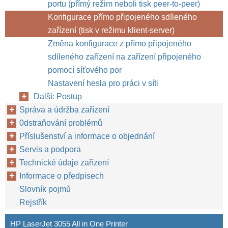
portu (přímý režim neboli tisk peer-to-peer)
Konfigurace přímo připojeného sdíleného
zařízení (tisk v režimu klient-server)
Změna konfigurace z přímo připojeného
sdíleného zařízení na zařízení připojeného
pomocí síťového por
Nastavení hesla pro práci v síti
Další: Postup
Správa a údržba zařízení
0dstraňování problémů
Příslušenství a informace o objednání
Servis a podpora
Technické údaje zařízení
Informace o předpisech
Slovník pojmů
Rejstřík
HP LaserJet 3055 All in One Printer