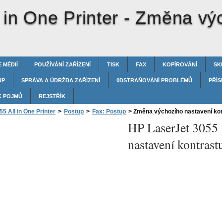
 in One Printer -
Změna výc
 MÉDIÍ
POUŽÍVÁNÍ ZAŘÍZENÍ
TISK
FAX
KOPÍROVÁNÍ
SK
UP
SPRÁVA A ÚDRŽBA ZAŘÍZENÍ
0DSTRAŇOVÁNÍ PROBLÉMŮ
PŘÍS
K POJMŮ
REJSTŘÍK
5 All in One Printer
>
Postup
>
Fax: Postup
>
Změna výchozího nastavení ko
HP LaserJet 3055 
nastavení kontrast