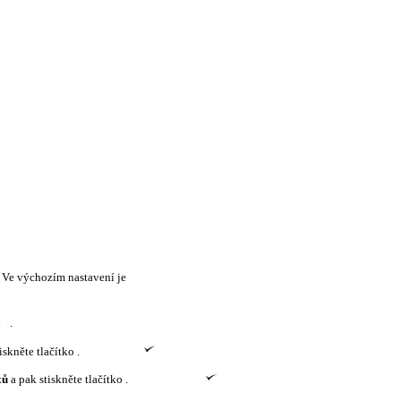
 Ve výchozím nastavení je
a
.
iskněte tlačítko .
xů
a pak stiskněte tlačítko .