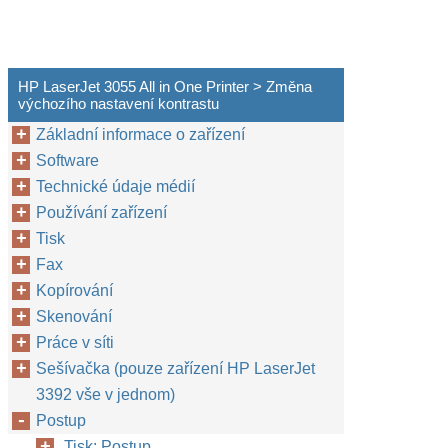
HP LaserJet 3055 All in One Printer > Změna
výchozího nastavení kontrastu
Základní informace o zařízení
Software
Technické údaje médií
Používání zařízení
Tisk
Fax
Kopírování
Skenování
Práce v síti
Sešívačka (pouze zařízení HP LaserJet
3392 vše v jednom)
Postup
Tisk: Postup