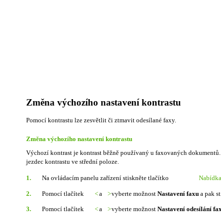
Změna výchozího nastavení kontrastu
Pomocí kontrastu lze zesvětlit či ztmavit odesílané faxy.
Změna výchozího nastavení kontrastu
Výchozí kontrast je kontrast běžně používaný u faxovaných dokumentů.
jezdec kontrastu ve střední poloze.
1.
Na ovládacím panelu zařízení stiskněte tlačítko
Nabídk
2.
Pomocí tlačítek
<
a
>
vyberte možnost
Nastavení faxu
a pak st
3.
Pomocí tlačítek
<
a
>
vyberte možnost
Nastavení odesílání fa