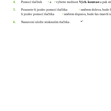
4.
Pomocí tlačítek
<
a
>
vyberte možnost
Vých. kontrast
a pak sti
5.
Posunete-li jezdec pomocí tlačítka
<
směrem doleva, bude fa
li jezdec pomocí tlačítka
>
směrem doprava, bude fax tmavší n
6.
Nastavení uložte stisknutím tlačítka .