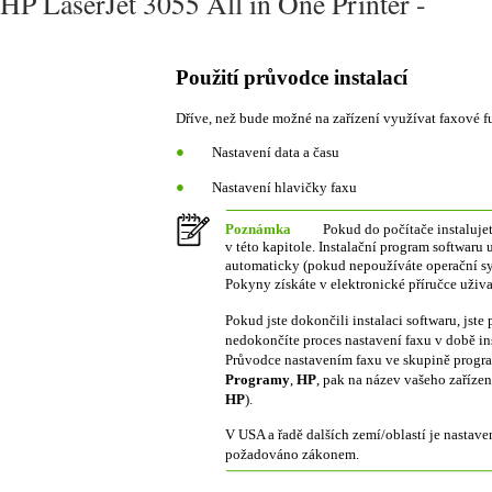
HP LaserJet 3055 All in One Printer -
Použití průvodce instalací
Dříve, než bude možné na zařízení využívat faxové fu
●
Nastavení data a času
●
Nastavení hlavičky faxu
Poznámka
Pokud do počítače instaluje
v této kapitole. Instalační program softwar
automaticky (pokud nepoužíváte operační 
Pokyny získáte v elektronické příručce uživa
Pokud jste dokončili instalaci softwaru, jste
nedokončíte proces nastavení faxu v době in
Průvodce nastavením faxu ve skupině progra
Programy
,
HP
, pak na název vašeho zaříze
HP
).
V USA a řadě dalších zemí/oblastí je nastaven
požadováno zákonem.