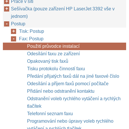
Práce v síti
Sešívačka (pouze zařízení HP LaserJet 3392 vše v
jednom)
Postup
Tisk: Postup
Fax: Postup
Použití průvodce instalací
Odesílání faxu ze zařízení
Opakovaný tisk faxů
Tisku protokolu činností faxu
Předání přijatých faxů dál na jiné faxové číslo
Odesílání a příjem faxů pomocí počítače
Přidání nebo odstranění kontaktu
Odstranění voleb rychlého vytáčení a rychlých
tlačítek
Telefonní seznam faxu
Programování nebo úpravy voleb rychlého
vytáčení a rychlých tlačítek