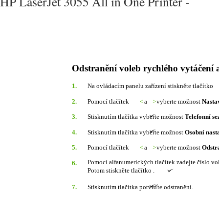
HP LaserJet 3055 All in One Printer -
Odstranění voleb rychlého vytáčení a
1.
Na ovládacím panelu zařízení stiskněte tlačítko
2.
Pomocí tlačítek
<
a
>
vyberte možnost
Nasta
3.
Stisknutím tlačítka vyberte možnost
Telefonní s
4.
Stisknutím tlačítka vyberte možnost
Osobní nast
5.
Pomocí tlačítek
<
a
>
vyberte možnost
Odstr
Pomocí alfanumerických tlačítek zadejte číslo vol
6.
Potom stiskněte tlačítko .
7.
Stisknutím tlačítka potvrďte odstranění.