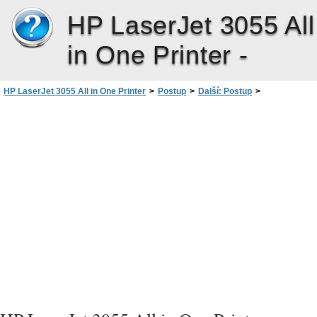
HP LaserJet 3055 All
in One Printer -
HP LaserJet 3055 All in One Printer
>
Postup
>
Další: Postup
>
Odstranění uvíznutého média
>
Odstranění uvíznutého média z oblasti tiskové kazety