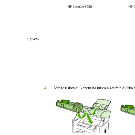
HP LaserJet 3050
HP L
CSWW
4.
Vraťte tiskovou kazetu na místo a zavřete dvířka 