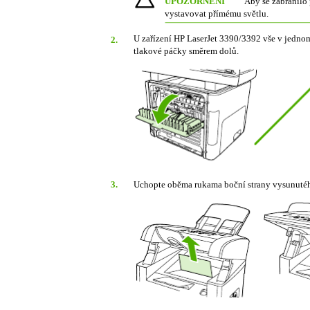
UPOZORNĚNÍ
Aby se zabránilo 
vystavovat přímému světlu.
U zařízení HP LaserJet 3390/3392 vše v jednom
2.
tlakové páčky směrem dolů.
3.
Uchopte oběma rukama boční strany vysunutého