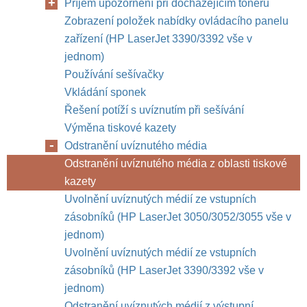
Příjem upozornění při docházejícím toneru
Zobrazení položek nabídky ovládacího panelu
zařízení (HP LaserJet 3390/3392 vše v
jednom)
Používání sešívačky
Vkládání sponek
Řešení potíží s uvíznutím při sešívání
Výměna tiskové kazety
Odstranění uvíznutého média
Odstranění uvíznutého média z oblasti tiskové
kazety
Uvolnění uvíznutých médií ze vstupních
zásobníků (HP LaserJet 3050/3052/3055 vše v
jednom)
Uvolnění uvíznutých médií ze vstupních
zásobníků (HP LaserJet 3390/3392 vše v
jednom)
Odstranění uvíznutých médií z výstupní