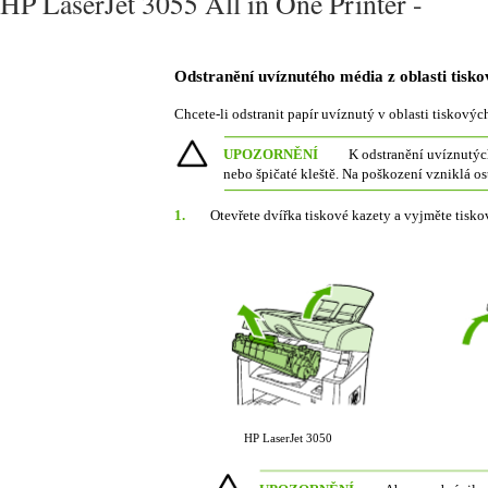
HP LaserJet 3055 All in One Printer -
Odstranění uvíznutého média z oblasti tisko
Chcete-li odstranit papír uvíznutý v oblasti tiskovýc
UPOZORNĚNÍ
K odstranění uvíznutých
nebo špičaté kleště. Na poškození vzniklá o
1.
Otevřete dvířka tiskové kazety a vyjměte tisko
HP LaserJet 3050