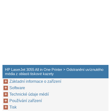
HP LaserJet 3055 All in One Printer > Odstranění uvíznutého
média z oblasti tiskové kazety
Základní informace o zařízení
Software
Technické údaje médií
Používání zařízení
Tisk