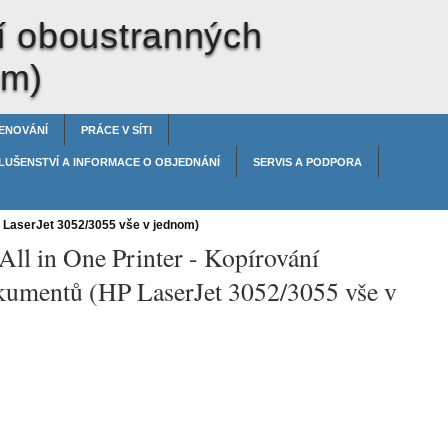
í oboustranných
om)
ENOVÁNÍ
PRÁCE V SÍTI
LUŠENSTVÍ A INFORMACE O OBJEDNÁNÍ
SERVIS A PODPORA
LaserJet 3052/3055 vše v jednom)
All in One Printer -
Kopírování
kumentů (HP LaserJet 3052/3055 vše v