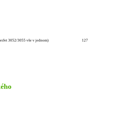
erJet 3052/3055 vše v jednom)
127
kého