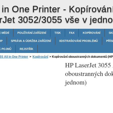
 in One Printer -
Kopírován
Jet 3052/3055 vše v jedn
 MÉDIÍ
POUŽÍVÁNÍ ZAŘÍZENÍ
TISK
FAX
KOPÍROVÁNÍ
SK
UP
SPRÁVA A ÚDRŽBA ZAŘÍZENÍ
0DSTRAŇOVÁNÍ PROBLÉMŮ
PŘÍS
K POJMŮ
REJSTŘÍK
5 All in One Printer
>
Kopírování
>
Kopírování oboustranných dokumentů (HP 
HP LaserJet 3055 
oboustranných do
jednom)