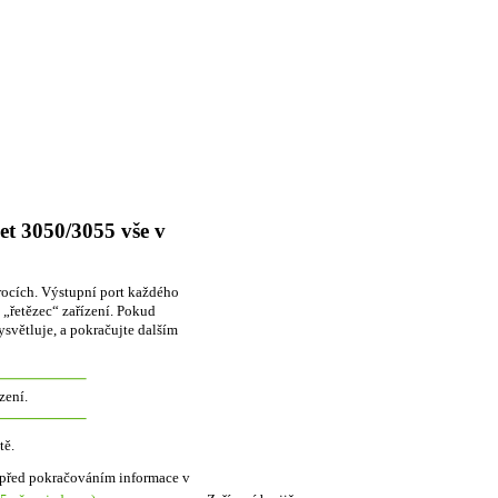
Jet 3050/3055 vše v
krocích. Výstupní port každého
e „řetězec“ zařízení. Pokud
ysvětluje, a pokračujte dalším
zení.
tě.
 si před pokračováním informace v