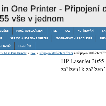
 in One Printer -
Připojení 
55 vše v jednom
 MÉDIÍ
POUŽÍVÁNÍ ZAŘÍZENÍ
TISK
FAX
KOPÍROVÁNÍ
SK
UP
SPRÁVA A ÚDRŽBA ZAŘÍZENÍ
0DSTRAŇOVÁNÍ PROBLÉMŮ
PŘÍS
K POJMŮ
REJSTŘÍK
5 All in One Printer
>
Fax
>
Připojení dalších zařízení
>
Připojení dalších zaří
HP LaserJet 3055 
zařízení k zaříze