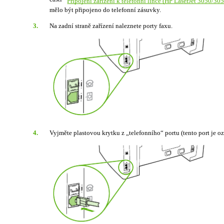
Připojení zařízení k telefonní lince (HP LaserJet 3050/30
mělo být připojeno do telefonní zásuvky.
3.
Na zadní straně zařízení naleznete porty faxu.
4.
Vyjměte plastovou krytku z „telefonního“ portu (tento port je o