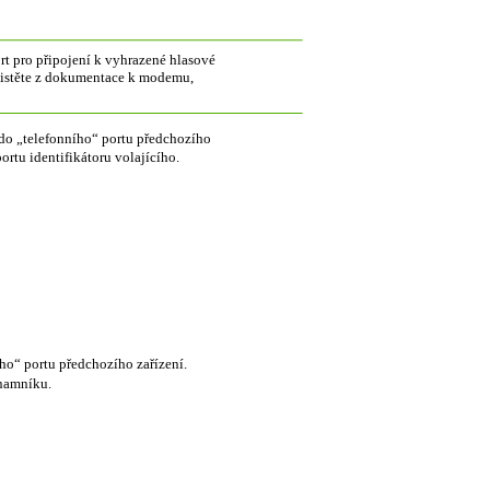
t pro připojení k vyhrazené hlasové
jistěte z dokumentace k modemu,
el do „telefonního“ portu předchozího
rtu identifikátoru volajícího.
ího“ portu předchozího zařízení.
znamníku.