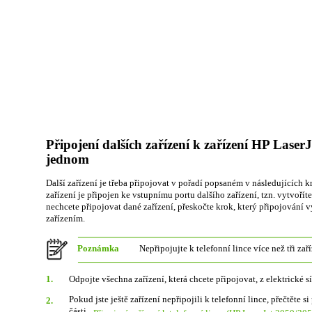
Připojení dalších zařízení k zařízení HP Laser
jednom
Další zařízení je třeba připojovat v pořadí popsaném v následujících 
zařízení je připojen ke vstupnímu portu dalšího zařízení, tzn. vytvořít
nechcete připojovat dané zařízení, přeskočte krok, který připojování v
zařízením.
Poznámka
Nepřipojujte k telefonní lince více než tři zaří
1.
Odpojte všechna zařízení, která chcete připojovat, z elektrické sí
Pokud jste ještě zařízení nepřipojili k telefonní lince, přečtěte
2.
části