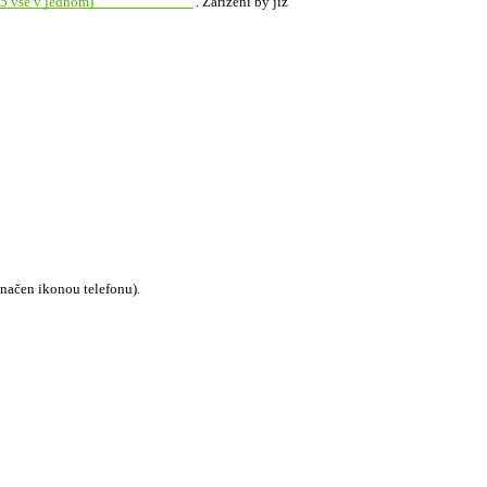
55 vše v jednom)
. Zařízení by již
značen ikonou telefonu).