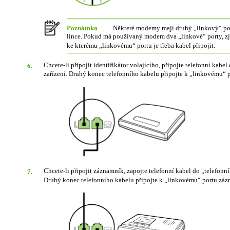
Poznámka
Některé modemy mají druhý „linkový“ por
lince. Pokud má používaný modem dva „linkové“ porty, z
ke kterému „linkovému“ portu je třeba kabel připojit.
Chcete-li připojit identifikátor volajícího, připojte telefonní kab
6.
zařízení. Druhý konec telefonního kabelu připojte k „linkovému“ po
Chcete-li připojit záznamník, zapojte telefonní kabel do „telefonn
7.
Druhý konec telefonního kabelu připojte k „linkovému“ portu zá