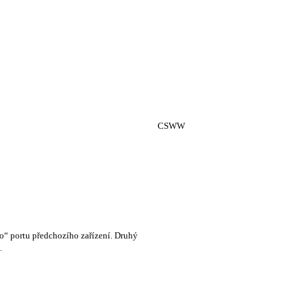
CSWW
ího“ portu předchozího zařízení. Druhý
.