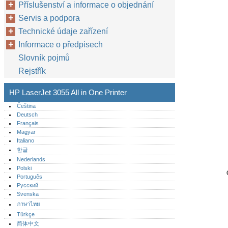
Příslušenství a informace o objednání
Servis a podpora
Technické údaje zařízení
Informace o předpisech
Slovník pojmů
Rejstřík
HP LaserJet 3055 All in One Printer
Čeština
Deutsch
Français
Magyar
Italiano
한글
Nederlands
Polski
Português‎
Русский
Svenska
ภาษาไทย
Türkçe
简体中文