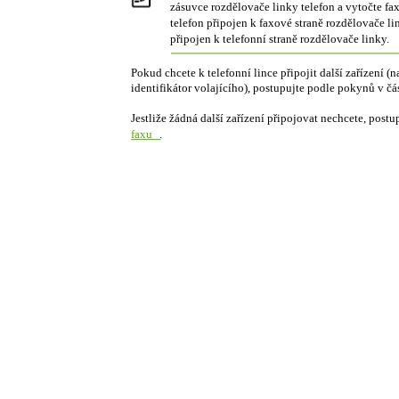
zásuvce rozdělovače linky telefon a vytočte fax
telefon připojen k faxové straně rozdělovače lin
připojen k telefonní straně rozdělovače linky.
Pokud chcete k telefonní lince připojit další zařízení (
identifikátor volajícího), postupujte podle pokynů v čá
Jestliže žádná další zařízení připojovat nechcete, post
faxu
.