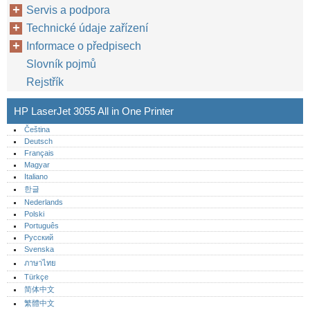
Servis a podpora
Technické údaje zařízení
Informace o předpisech
Slovník pojmů
Rejstřík
HP LaserJet 3055 All in One Printer
Čeština
Deutsch
Français
Magyar
Italiano
한글
Nederlands
Polski
Português‎
Русский
Svenska
ภาษาไทย
Türkçe
简体中文
繁體中文