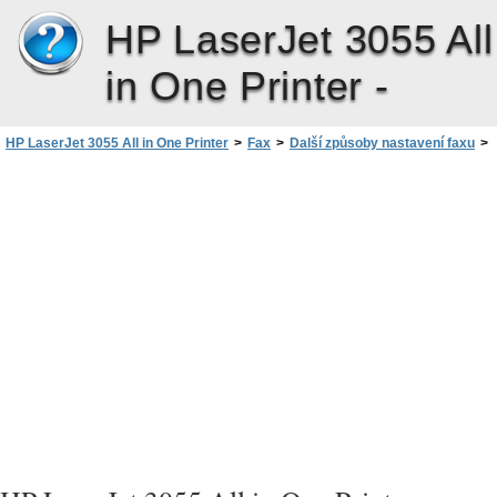
HP LaserJet 3055 All
in One Printer -
HP LaserJet 3055 All in One Printer
>
Fax
>
Další způsoby nastavení faxu
>
Připojení zařízení k telefonní lince (HP LaserJet 3050/3055 vše v jednom)