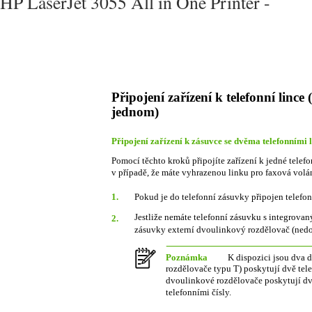
HP LaserJet 3055 All in One Printer -
Připojení zařízení k telefonní linc
jednom)
Připojení zařízení k zásuvce se dvěma telefonními 
Pomocí těchto kroků připojíte zařízení k jedné tele
v případě, že máte vyhrazenou linku pro faxová volán
1.
Pokud je do telefonní zásuvky připojen telefon
Jestliže nemáte telefonní zásuvku s integrovan
2.
zásuvky externí dvoulinkový rozdělovač (nedod
Poznámka
K dispozici jsou dva 
rozdělovače typu T) poskytují dvě tel
dvoulinkové rozdělovače poskytují dv
telefonními čísly.