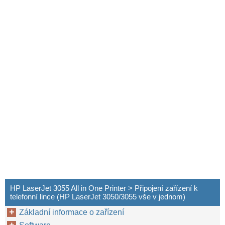
HP LaserJet 3055 All in One Printer > Připojení zařízení k
telefonní lince (HP LaserJet 3050/3055 vše v jednom)
Základní informace o zařízení