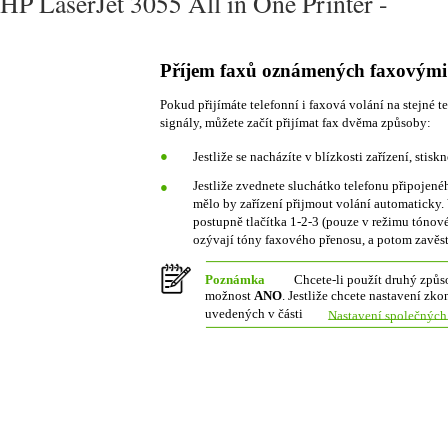
HP LaserJet 3055 All in One Printer -
Příjem faxů oznámených faxovými
Pokud přijímáte telefonní i faxová volání na stejné t
signály, můžete začít přijímat fax dvěma způsoby:
●
Jestliže se nacházíte v blízkosti zařízení, stis
Jestliže zvednete sluchátko telefonu připojenéh
●
mělo by zařízení přijmout volání automaticky.
postupně tlačítka 1-2-3 (pouze v režimu tónové
ozývají tóny faxového přenosu, a potom zavěst
Poznámka
Chcete-li použít druhý způs
možnost
ANO
. Jestliže chcete nastavení zk
uvedených v části
Nastavení společných 