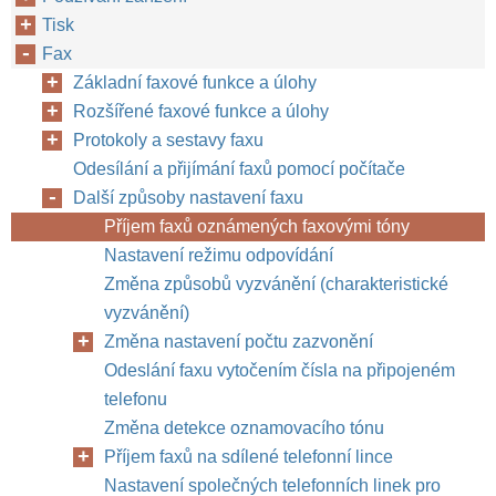
Tisk
Fax
Základní faxové funkce a úlohy
Rozšířené faxové funkce a úlohy
Protokoly a sestavy faxu
Odesílání a přijímání faxů pomocí počítače
Další způsoby nastavení faxu
Příjem faxů oznámených faxovými tóny
Nastavení režimu odpovídání
Změna způsobů vyzvánění (charakteristické
vyzvánění)
Změna nastavení počtu zazvonění
Odeslání faxu vytočením čísla na připojeném
telefonu
Změna detekce oznamovacího tónu
Příjem faxů na sdílené telefonní lince
Nastavení společných telefonních linek pro