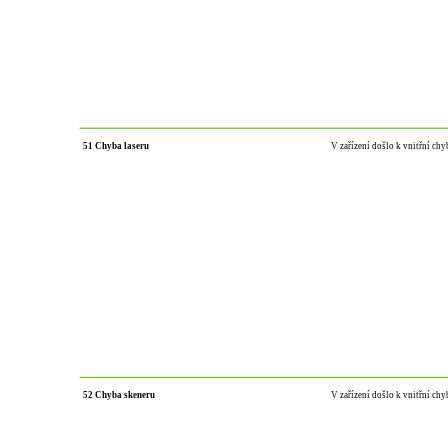
51 Chyba laseru
V zařízení došlo k vnitřní ch
52 Chyba skeneru
V zařízení došlo k vnitřní ch