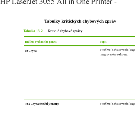
HP LaserJet 3055 All in One Printer -
Tabulky kritických chybových zpráv
Tabulka 13-2
Kritické chybové zprávy
Hlášení ovládacího panelu
Popis
V zařízení došlo k vnitřní chy
49 Chyba
integrovaného softwaru.
50.x Chyba fixační jednotky
V zařízení došlo k vnitřní ch