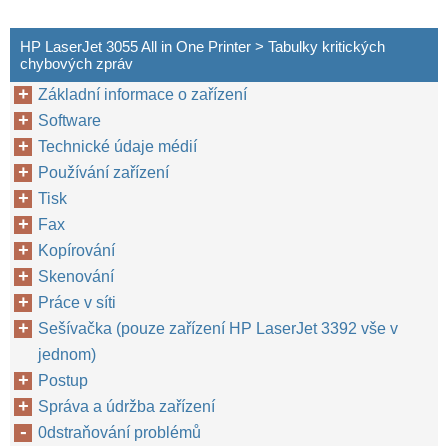
HP LaserJet 3055 All in One Printer > Tabulky kritických
chybových zpráv
Základní informace o zařízení
Software
Technické údaje médií
Používání zařízení
Tisk
Fax
Kopírování
Skenování
Práce v síti
Sešívačka (pouze zařízení HP LaserJet 3392 vše v
jednom)
Postup
Správa a údržba zařízení
0dstraňování problémů