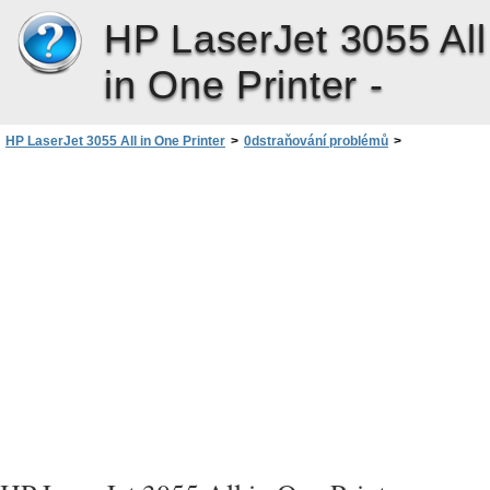
HP LaserJet 3055 All
in One Printer -
HP LaserJet 3055 All in One Printer
>
0dstraňování problémů
>
Zprávy ovládacího panelu
>
Kritické chybové zprávy
>
Tabulky kritických chybových zpráv