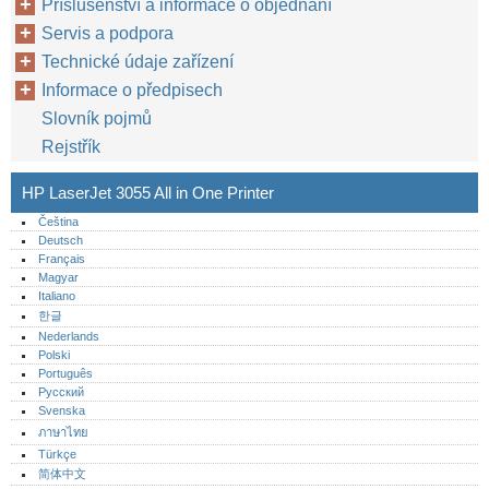
Příslušenství a informace o objednání
Servis a podpora
Technické údaje zařízení
Informace o předpisech
Slovník pojmů
Rejstřík
HP LaserJet 3055 All in One Printer
Čeština
Deutsch
Français
Magyar
Italiano
한글
Nederlands
Polski
Português‎
Русский
Svenska
ภาษาไทย
Türkçe
简体中文