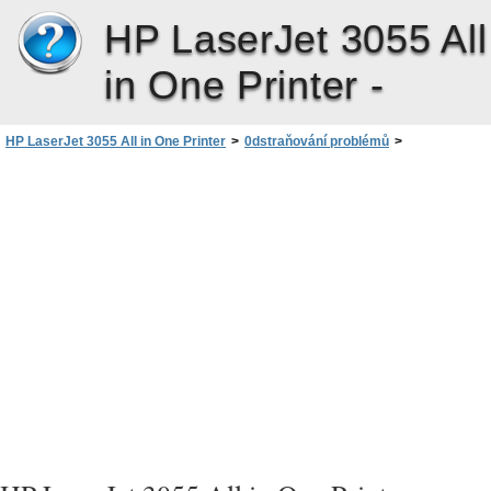
HP LaserJet 3055 All
in One Printer -
HP LaserJet 3055 All in One Printer
>
0dstraňování problémů
>
Problémy se sítí
>
Kontrola, zda je zařízení zapnuto a ve stavu online