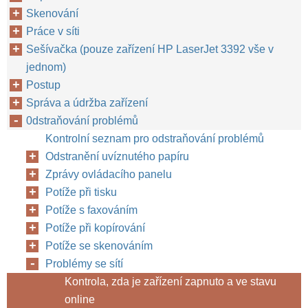
Skenování
Práce v síti
Sešívačka (pouze zařízení HP LaserJet 3392 vše v
jednom)
Postup
Správa a údržba zařízení
0dstraňování problémů
Kontrolní seznam pro odstraňování problémů
Odstranění uvíznutého papíru
Zprávy ovládacího panelu
Potíže při tisku
Potíže s faxováním
Potíže při kopírování
Potíže se skenováním
Problémy se sítí
Kontrola, zda je zařízení zapnuto a ve stavu
online