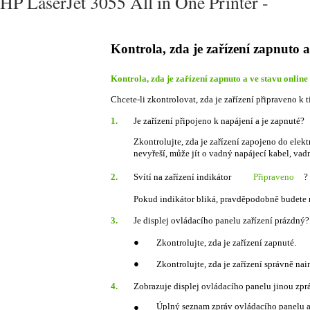
HP LaserJet 3055 All in One Printer -
Kontrola, zda je zařízení zapnuto a
Kontrola, zda je zařízení zapnuto a ve stavu online
Chcete-li zkontrolovat, zda je zařízení připraveno k t
1.
Je zařízení připojeno k napájení a je zapnuté?
Zkontrolujte, zda je zařízení zapojeno do elekt
nevyřeší, může jít o vadný napájecí kabel, vad
2.
Svítí na zařízení indikátor
Připraveno
?
Pokud indikátor bliká, pravděpodobně budete 
3.
Je displej ovládacího panelu zařízení prázdný?
●
Zkontrolujte, zda je zařízení zapnuté.
●
Zkontrolujte, zda je zařízení správně nai
4.
Zobrazuje displej ovládacího panelu jinou zp
Úplný seznam zpráv ovládacího panelu a
●