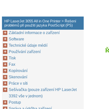
HP LaserJet 3055 All in One Printer > Řešení
problémů při použití jazyka PostScript (PS)
Základní informace o zařízení
Software
Technické údaje médií
Ř
Používání zařízení
Tisk
Fax
Kopírování
Skenování
Práce v síti
Sešívačka (pouze zařízení HP LaserJet
3392 vše v jednom)
Postup
Správa a údržba zařízení