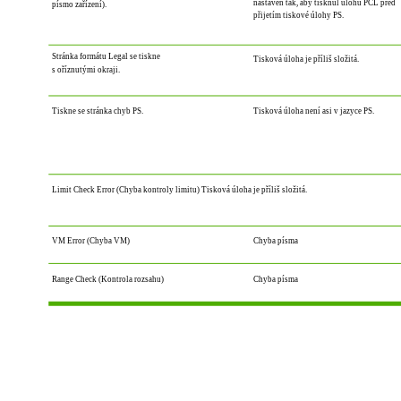
nastaven tak, aby tisknul úlohu PCL před
písmo zařízení).
přijetím tiskové úlohy PS.
Stránka formátu Legal se tiskne
Tisková úloha je příliš složitá.
s oříznutými okraji.
Tiskne se stránka chyb PS.
Tisková úloha není asi v jazyce PS.
Limit Check Error (Chyba kontroly limitu) Tisková úloha je příliš složitá.
VM Error (Chyba VM)
Chyba písma
Range Check (Kontrola rozsahu)
Chyba písma