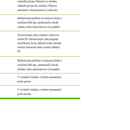
umístění písma. Pokud je to možné,
stáhněte písmo do tiskárny. Pokyny
naleznete v dokumentaci k softwaru.
Možná bude potřeba vytisknout úlohu v
rozlišení 600 dpi, zjednodušit obsah
stránky nebo nainstalovat více paměti.
Zkontrolujte, zda se jedná o tiskovou
úlohu PS. Zkontrolujte, zda program
neočekával, že do zařízení bude odeslán
soubor nastavení nebo soubor záhlaví
PS.
Možná bude potřeba vytisknout úlohu v
rozlišení 600 dpi, zjednodušit obsah
stránky nebo nainstalovat více paměti.
V ovladači tiskárny vyberte neomezený
počet písem.
V ovladači tiskárny vyberte neomezený
počet písem.