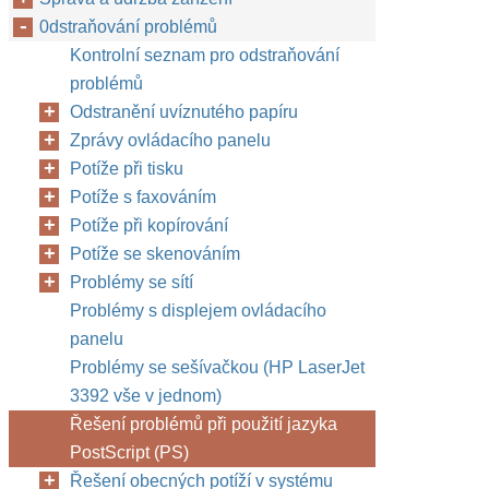
0dstraňování problémů
Kontrolní seznam pro odstraňování
problémů
Odstranění uvíznutého papíru
Zprávy ovládacího panelu
Potíže při tisku
Potíže s faxováním
Potíže při kopírování
Potíže se skenováním
Problémy se sítí
Problémy s displejem ovládacího
panelu
Problémy se sešívačkou (HP LaserJet
3392 vše v jednom)
Řešení problémů při použití jazyka
PostScript (PS)
Řešení obecných potíží v systému