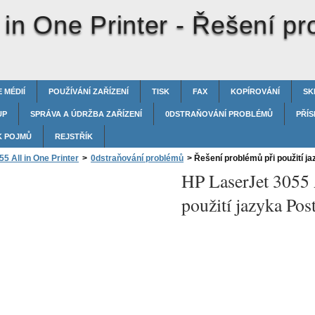
 in One Printer -
Řešení pro
 MÉDIÍ
POUŽÍVÁNÍ ZAŘÍZENÍ
TISK
FAX
KOPÍROVÁNÍ
SK
UP
SPRÁVA A ÚDRŽBA ZAŘÍZENÍ
0DSTRAŇOVÁNÍ PROBLÉMŮ
PŘÍS
K POJMŮ
REJSTŘÍK
5 All in One Printer
>
0dstraňování problémů
>
Řešení problémů při použití ja
HP LaserJet 3055 
použití jazyka Pos