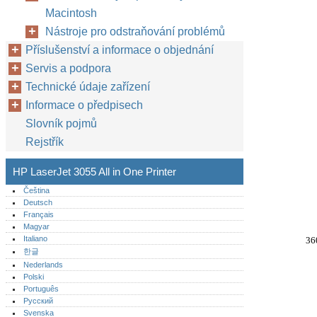
Macintosh
Nástroje pro odstraňování problémů
Příslušenství a informace o objednání
Servis a podpora
Technické údaje zařízení
Informace o předpisech
Slovník pojmů
Rejstřík
HP LaserJet 3055 All in One Printer
Čeština
Deutsch
Français
Magyar
Italiano
36
한글
Nederlands
Polski
Português‎
Русский
Svenska