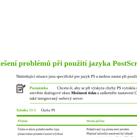
ešení problémů při použití jazyka PostScr
Následující situace jsou specifické pro jazyk PS a mohou nastat při použi
Poznámka
Chcete-li, aby se při výskytu chyby PS vytiskla
otevřete dialogové okno
Možnosti tisku
a zaškrtněte nastavení 
také integrovaný webový server.
Tabulka 13-3
Chyby PS
Příznak
Možná příčina
Úloha se místo požadovaného typu
Požadovaný typ písma není zaveden.
Přepínač místního nastavení byl zřejmě
písma tiskne písmem Courier (výchozí