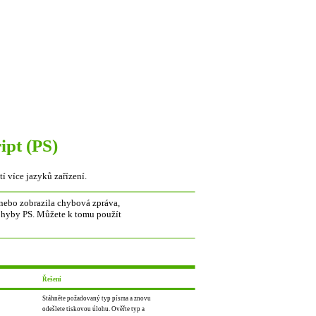
ipt (PS)
tí více jazyků zařízení.
 nebo zobrazila chybová zpráva,
Chyby PS. Můžete k tomu použít
Řešení
Stáhněte požadovaný typ písma a znovu
odešlete tiskovou úlohu. Ověřte typ a